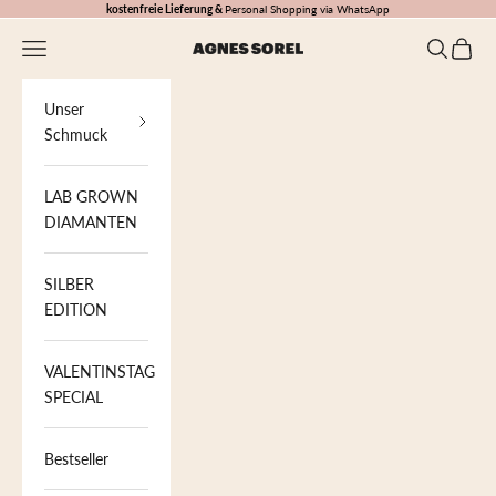
Zum Inhalt springen
kostenfreie Lieferung &
Personal Shopping via WhatsApp
Menü
Suchen
Waren
AGNES SOREL
Unser
Schmuck
LAB GROWN
DIAMANTEN
SILBER
EDITION
VALENTINSTAG
SPECIAL
Bestseller