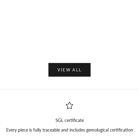
Optionen auswählen
In den Warenkorb
GRACE
BILL
Angebot
Ange
€199,00
€459
VIEW ALL
SGL certificate
Every piece is fully traceable and includes gemological certification