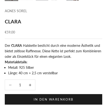
AGNES SOREL
CLARA
Angebot
€59,00
Der
CLARA
Halskette besticht durch eine moderne Ästhetik und
bietet zeitlose Raffinesse. Diese Kette ist perfekt zum Kombinieren
oder als Einzelstück für einen eleganten Look.
Materialdetails:
Metall: 925 Silber
Länge: 40 cm + 2,5 cm verstellbar
Anzahl verringern
Anzahl verringern
IN DEN WARENKORB