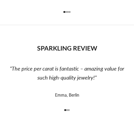
Gehe zu Element 1
Gehe zu Element 2
Gehe zu Element 3
Gehe zu Element 4
SPARKLING REVIEW
"The price per carat is fantastic – amazing value for
such high-quality jewelry!"
Emma, Berlin
Gehe zu Element 1
Gehe zu Element 2
Gehe zu Element 3