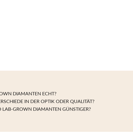
Erd
kon
gez
Die
ethi
– o
ROWN DIAMANTEN ECHT?
ERSCHIEDE IN DER OPTIK ODER QUALITÄT?
 LAB-GROWN DIAMANTEN GÜNSTIGER?