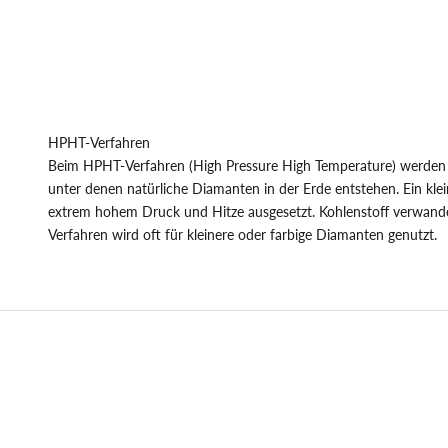
E
R
D
E
HPHT-Verfahren
T
Beim HPHT-Verfahren (High Pressure High Temperature) werden
E
unter denen natürliche Diamanten in der Erde entstehen. Ein klei
extrem hohem Druck und Hitze ausgesetzt. Kohlenstoff verwandel
I
Verfahren wird oft für kleinere oder farbige Diamanten genutzt.
L
D
E
R
S
I