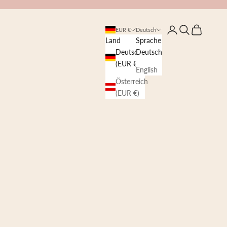
Anmelden
Suchen
Warenkorb
EUR €
Deutsch
Land
Sprache
Deutschland
Deutsch
(EUR €)
English
Österreich
(EUR €)