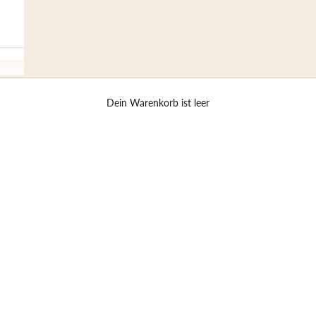
Dein Warenkorb ist leer
ER
LA
Lab
mod
bes
opt
ebe
Der
nat