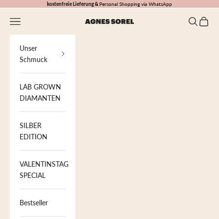
Zum Inhalt springen
kostenfreie Lieferung &
Personal Shopping via WhatsApp
Menü
Suchen
Waren
AGNES SOREL
Unser
Schmuck
LAB GROWN
DIAMANTEN
SILBER
EDITION
VALENTINSTAG
SPECIAL
Bestseller